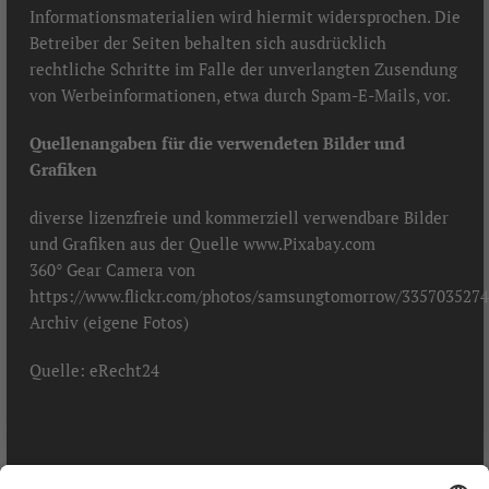
Informationsmaterialien wird hiermit widersprochen. Die
Betreiber der Seiten behalten sich ausdrücklich
rechtliche Schritte im Falle der unverlangten Zusendung
von Werbeinformationen, etwa durch Spam-E-Mails, vor.
Quellenangaben für die verwendeten Bilder und
Grafiken
diverse lizenzfreie und kommerziell verwendbare Bilder
und Grafiken aus der Quelle
www.Pixabay.com
360° Gear Camera von
https://www.flickr.com/photos/samsungtomorrow/3357035274
Archiv (eigene Fotos)
Quelle:
eRecht24