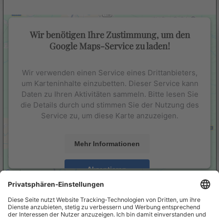
Wir benötigen Ihre Zustimmung, um den
Google Maps-Service zu laden!
Wir verwenden einen Service eines Drittanbieters,
um Karteninhalte einzubetten. Dieser Service kann
Daten zu Ihren Aktivitäten sammeln. Bitte lesen Sie
die Details durch und stimmen Sie der Nutzung des
Service zu, um diese Karte anzuzeigen.
Mehr Informationen
Akzeptieren
Halloren Schokoladenfabrik AG
powered by
Usercentrics Consent Management
Delitzscher Straße 70
Platform
06112 Halle