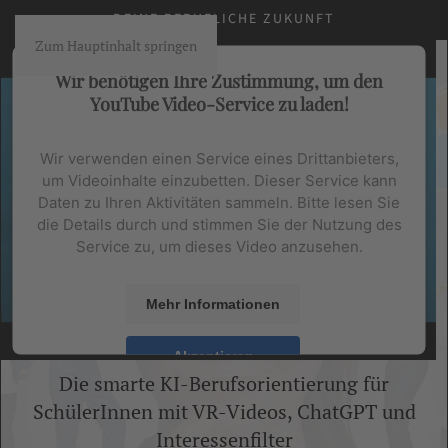
DEINE BERUFLICHE ZUKUNFT
Zum Hauptinhalt springen
Wir benötigen Ihre Zustimmung, um den
YouTube Video-Service zu laden!
Wir verwenden einen Service eines Drittanbieters,
um Videoinhalte einzubetten. Dieser Service kann
Daten zu Ihren Aktivitäten sammeln. Bitte lesen Sie
die Details durch und stimmen Sie der Nutzung des
Service zu, um dieses Video anzusehen.
Mehr Informationen
Akzeptieren
Die smarte KI-Berufsorientierung für
powered by
Usercentrics Consent Management
Schüler­Innen mit VR-Videos, ChatGPT und
Platform
&
eRecht24
Interessenfilter