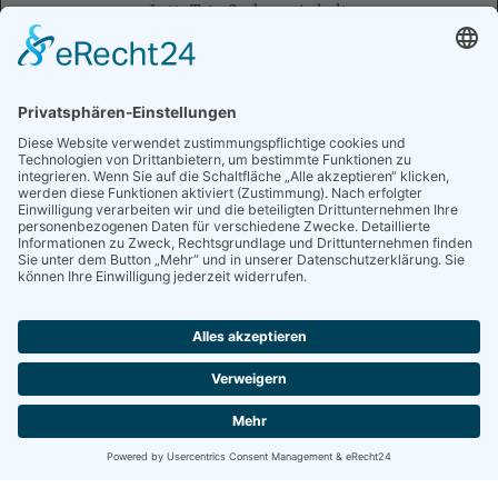
LottoToto Sachsen-Anhalt
toolboxx-media UG
Deutsches Goldkontor
GP Papenburg AG
Franz-und-Partner Magdeburg
BWSA-Bildungswerk der Wirtschaft Sachsen-Anhalt e.V.
Stadt Staßfurt / Wirtschaftsförderung
[
weitere...
]
IMPRESSUM
|
DATENSCHUTZ
|
KONTAKT
Socialmedia